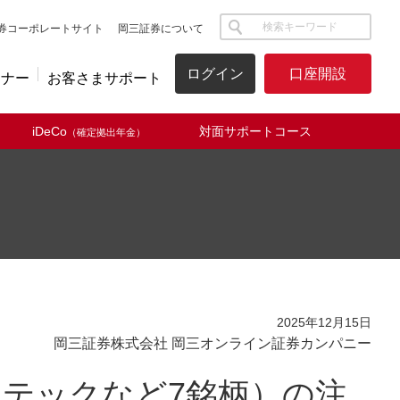
サイト内検索
券コーポレートサイト
岡三証券について
ログイン
口座開設
ミナー
お客さまサポート
iDeCo
対面サポートコース
（確定拠出年金）
2025年12月15日
岡三証券株式会社 岡三オンライン証券カンパニー
テックなど7銘柄）の注