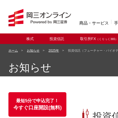
商品・サービス
株式
投資信託
取引所FX
（くりっく365）
取扱商品
ホーム
お知らせ
2025年
投資信託（フューチャー・バイオテ
お知らせ
最短5分で申込完了！
今すぐ口座開設(無料)
投資