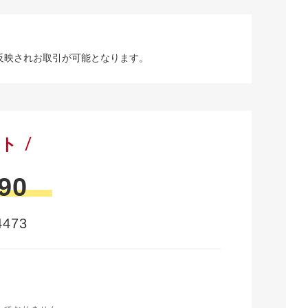
反映されお取引が可能となります。
ート
90
473
時
く