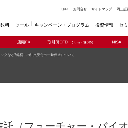
キューアンドエー
Q&A
お問合せ
サイトマップ
岡三証
手数料
ツール
キャンペーン・プログラム
投資情報
セ
店頭FX
取引所CFD
NISA
（くりっく株365）
ックなど7銘柄）の注文受付の一時停止について
信託（フューチャー・バイオ