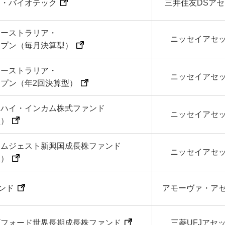
ー・バイオテック
三井住友DSア
オーストラリア・
ニッセイアセ
ープン（毎月決算型）
オーストラリア・
ニッセイアセ
プン（年2回決算型）
州ハイ・インカム株式ファンド
ニッセイアセ
型）
コムジェスト新興国成長株ファンド
ニッセイアセ
型）
ンド
アモーヴァ・ア
ギフォード世界長期成長株ファンド
三菱UFJアセ