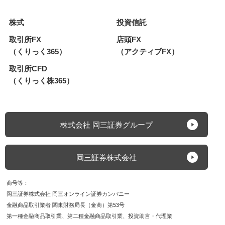
株式
投資信託
取引所FX
店頭FX
（くりっく365）
（アクティブFX）
取引所CFD
（くりっく株365）
株式会社 岡三証券グループ
岡三証券株式会社
商号等
岡三証券株式会社 岡三オンライン証券カンパニー
金融商品取引業者 関東財務局長（金商）第53号
第一種金融商品取引業
第二種金融商品取引業
投資助言・代理業