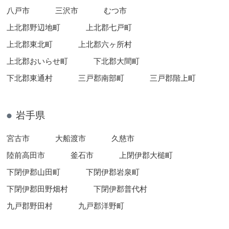
八戸市
三沢市
むつ市
上北郡野辺地町
上北郡七戸町
上北郡東北町
上北郡六ヶ所村
上北郡おいらせ町
下北郡大間町
下北郡東通村
三戸郡南部町
三戸郡階上町
岩手県
宮古市
大船渡市
久慈市
陸前高田市
釜石市
上閉伊郡大槌町
下閉伊郡山田町
下閉伊郡岩泉町
下閉伊郡田野畑村
下閉伊郡普代村
九戸郡野田村
九戸郡洋野町