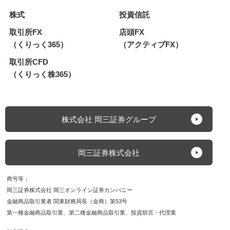
株式
投資信託
取引所FX
店頭FX
（くりっく365）
（アクティブFX）
取引所CFD
（くりっく株365）
株式会社 岡三証券グループ
岡三証券株式会社
商号等
岡三証券株式会社 岡三オンライン証券カンパニー
金融商品取引業者 関東財務局長（金商）第53号
第一種金融商品取引業
第二種金融商品取引業
投資助言・代理業