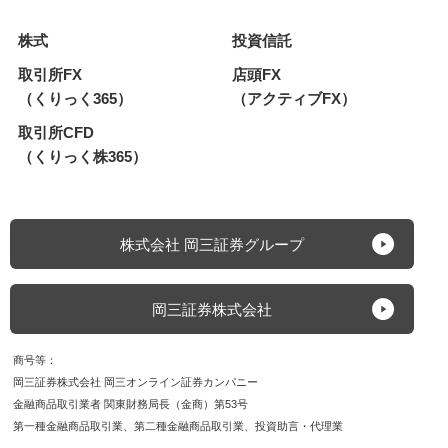
株式
投資信託
取引所FX
店頭FX
（くりっく365）
（アクティブFX）
取引所CFD
（くりっく株365）
株式会社 岡三証券グループ
岡三証券株式会社
商号等
岡三証券株式会社 岡三オンライン証券カンパニー
金融商品取引業者 関東財務局長（金商）第53号
第一種金融商品取引業
第二種金融商品取引業
投資助言・代理業