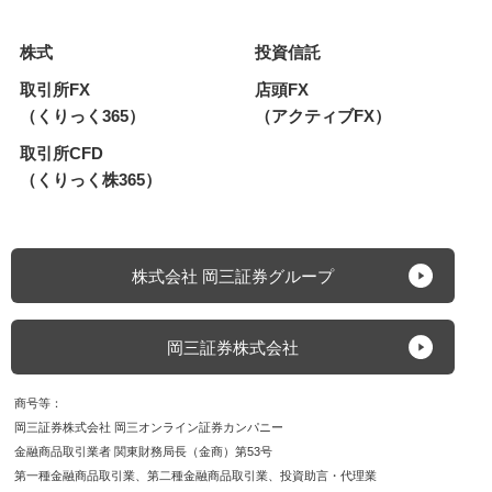
株式
投資信託
取引所FX
店頭FX
（くりっく365）
（アクティブFX）
取引所CFD
（くりっく株365）
株式会社 岡三証券グループ
岡三証券株式会社
商号等
岡三証券株式会社 岡三オンライン証券カンパニー
金融商品取引業者 関東財務局長（金商）第53号
第一種金融商品取引業
第二種金融商品取引業
投資助言・代理業