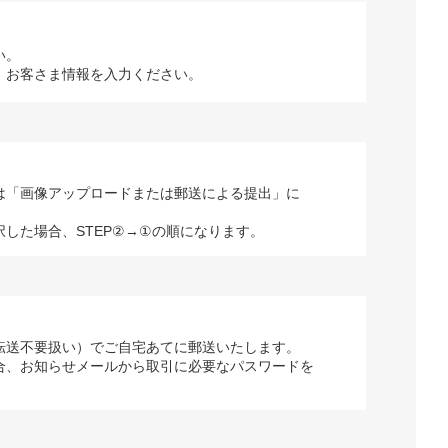
い。
、お客さま情報を入力ください。
は「画像アップロードまたは郵送による提出」に
択した場合、STEP②→①の順になります。
転送不要扱い）でご自宅あてに郵送いたします。
合、お知らせメールから取引に必要なパスワードを