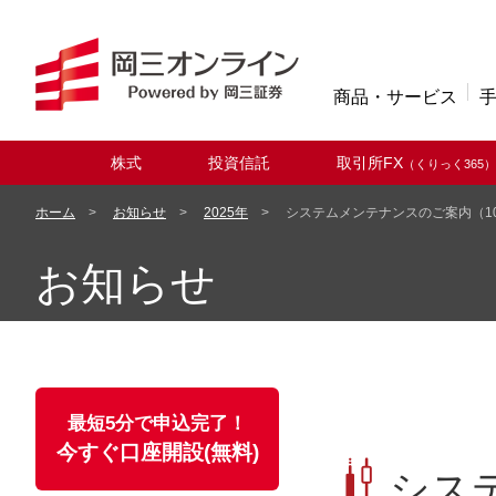
商品・サービス
株式
投資信託
取引所FX
（くりっく365）
取扱商品
ホーム
お知らせ
2025年
システムメンテナンスのご案内（10
お知らせ
最短5分で申込完了！
今すぐ口座開設(無料)
シス