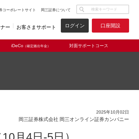
サイト内検索
券コーポレートサイト
岡三証券について
ログイン
口座開設
ミナー
お客さまサポート
iDeCo
対面サポートコース
（確定拠出年金）
2025年10月02日
岡三証券株式会社 岡三オンライン証券カンパニー
0月4日-5日）