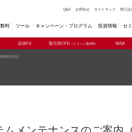
キューアンドエー
Q&A
お問合せ
サイトマップ
岡三証
手数料
ツール
キャンペーン・プログラム
投資情報
セ
店頭FX
取引所CFD
NISA
（くりっく株365）
月4日-5日）
テムメンテナンスのご案内（1