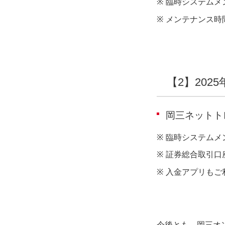
※
臨時システムメ
※
メンテナンス時
【2】2025
岡三ネットト
※
臨時システムメ
※
証券総合取引口
※
入金アプリもご
今後とも、岡三オ