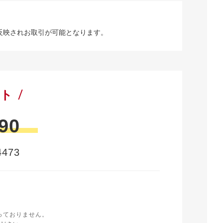
反映されお取引が可能となります。
ート
90
473
時
く
っておりません。