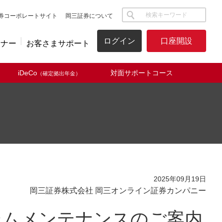
サイト内検索
券コーポレートサイト
岡三証券について
ログイン
口座開設
ミナー
お客さまサポート
iDeCo
対面サポートコース
（確定拠出年金）
2025年09月19日
岡三証券株式会社 岡三オンライン証券カンパニー
テムメンテナンスのご案内