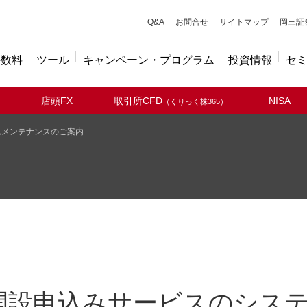
キューアンドエー
Q&A
お問合せ
サイトマップ
岡三証
手数料
ツール
キャンペーン・プログラム
投資情報
セ
店頭FX
取引所CFD
NISA
（くりっく株365）
ムメンテナンスのご案内
開設申込みサービスのシス