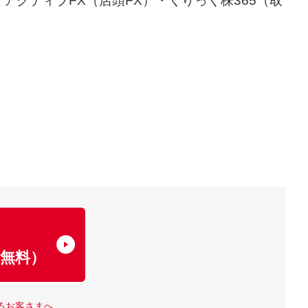
アクティブFX（店頭FX）・くりっく株365（取
了
無料）
るお客さまへ