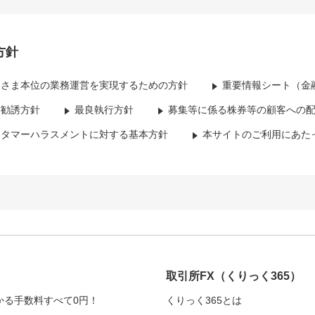
方針
客さま本位の業務運営を実現するための方針
重要情報シート（金
資勧誘方針
最良執行方針
募集等に係る株券等の顧客への
スタマーハラスメントに対する基本方針
本サイトのご利用にあた
取引所FX
（くりっく365）
かる手数料すべて0円！
くりっく365とは