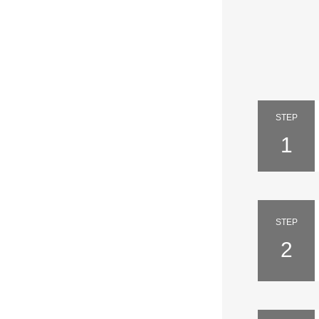
STEP
1
STEP
2