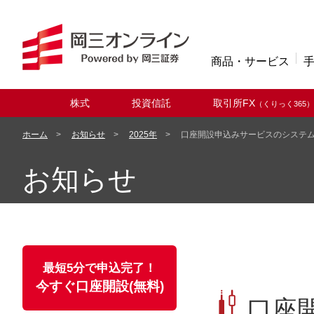
商品・サービス
株式
投資信託
取引所FX
（くりっく365）
取扱商品
ホーム
お知らせ
2025年
口座開設申込みサービスのシステ
お知らせ
最短5分で申込完了！
今すぐ口座開設(無料)
口座