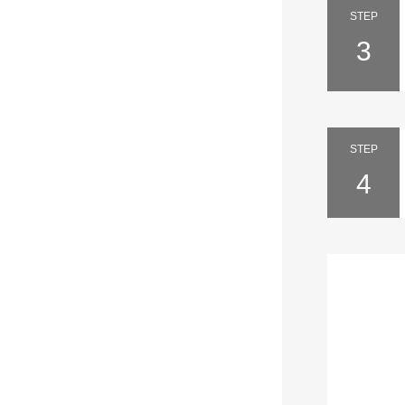
STEP
3
STEP
4