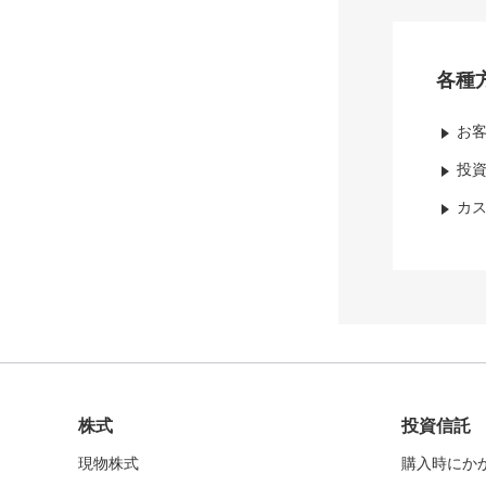
各種
お
投
カ
株式
投資信託
現物株式
購入時にか