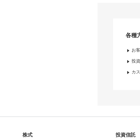
各種
お
投
カ
株式
投資信託