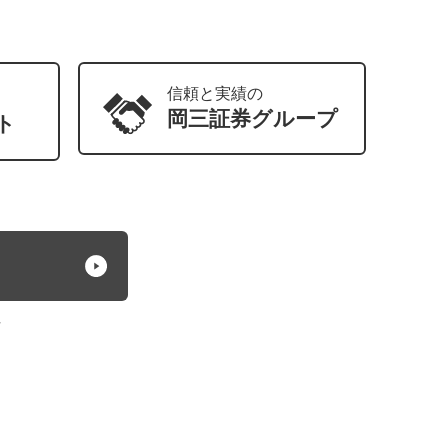
信頼と実績の
岡三証券
グループ
ト
方