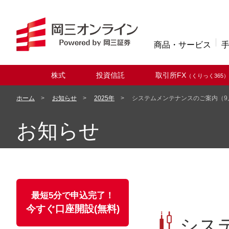
商品・サービス
株式
投資信託
取引所FX
（くりっく365）
取扱商品
ホーム
お知らせ
2025年
システムメンテナンスのご案内（9
お知らせ
最短5分で申込完了！
今すぐ口座開設(無料)
シス