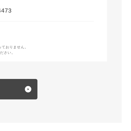
473
時
く
っておりません。
ださい。