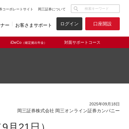
サイト内検索
券コーポレートサイト
岡三証券について
ログイン
口座開設
ミナー
お客さまサポート
iDeCo
対面サポートコース
（確定拠出年金）
2025年09月18日
岡三証券株式会社 岡三オンライン証券カンパニー
9月21日）