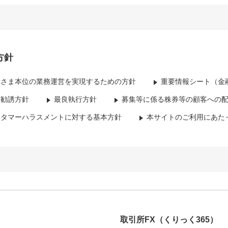
方針
客さま本位の業務運営を実現するための方針
重要情報シート（金
資勧誘方針
最良執行方針
募集等に係る株券等の顧客への
スタマーハラスメントに対する基本方針
本サイトのご利用にあた
取引所FX
（くりっく365）