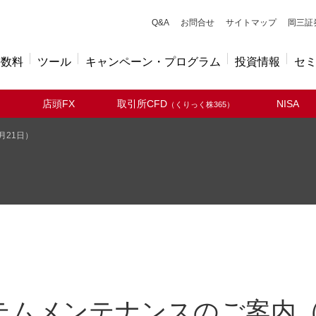
キューアンドエー
Q&A
お問合せ
サイトマップ
岡三証
手数料
ツール
キャンペーン・プログラム
投資情報
セ
店頭FX
取引所CFD
NISA
（くりっく株365）
月21日）
テムメンテナンスのご案内（