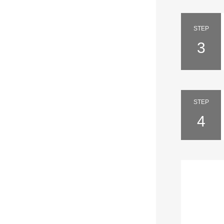
STEP
3
STEP
4