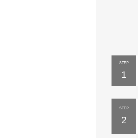
STEP
1
STEP
2