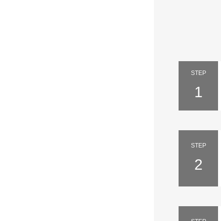
STEP
1
STEP
2