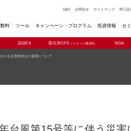
キューアンドエー
Q&A
お問合せ
サイトマップ
岡三証
手数料
ツール
キャンペーン・プログラム
投資情報
セ
店頭FX
取引所CFD
NISA
（くりっく株365）
にかかる災害救助法の適用について
7年台風第15号等に伴う災