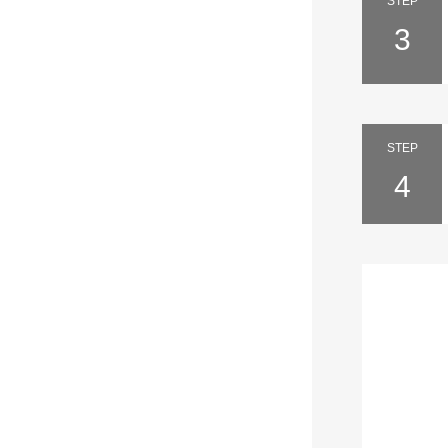
STEP
3
STEP
4