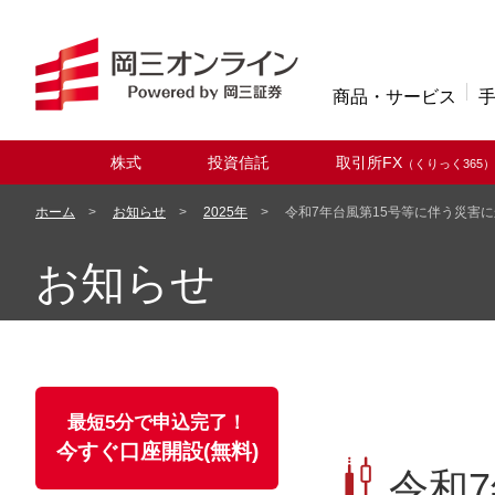
商品・サービス
株式
投資信託
取引所FX
（くりっく365）
取扱商品
ホーム
お知らせ
2025年
令和7年台風第15号等に伴う災害
お知らせ
最短5分で申込完了！
今すぐ口座開設(無料)
令和