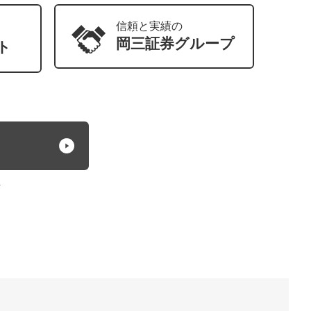
信頼と実績の
岡三証券
グループ
ト
方