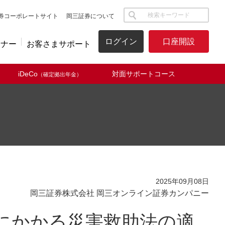
サイト内検索
券コーポレートサイト
岡三証券について
ログイン
口座開設
ミナー
お客さまサポート
iDeCo
対面サポートコース
（確定拠出年金）
2025年09月08日
岡三証券株式会社 岡三オンライン証券カンパニー
害にかかる災害救助法の適