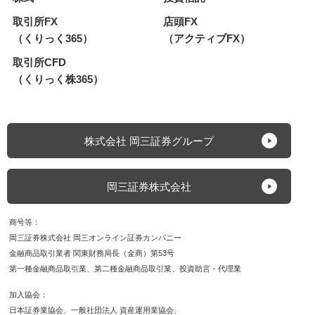
取引所FX
店頭FX
（くりっく365）
（アクティブFX）
取引所CFD
（くりっく株365）
株式会社 岡三証券グループ
岡三証券株式会社
商号等
岡三証券株式会社 岡三オンライン証券カンパニー
金融商品取引業者 関東財務局長（金商）第53号
第一種金融商品取引業
第二種金融商品取引業
投資助言・代理業
加入協会
日本証券業協会
一般社団法人 資産運用業協会