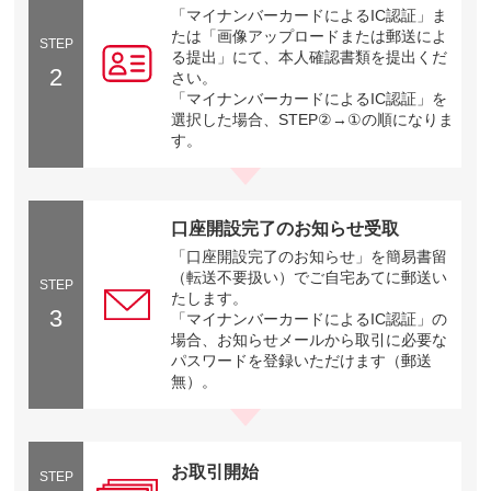
「マイナンバーカードによるIC認証」ま
たは「画像アップロードまたは郵送によ
STEP
る提出」にて、本人確認書類を提出くだ
2
さい。
「マイナンバーカードによるIC認証」を
選択した場合、STEP②→①の順になりま
す。
口座開設完了のお知らせ受取
「口座開設完了のお知らせ」を簡易書留
（転送不要扱い）でご自宅あてに郵送い
STEP
たします。
3
「マイナンバーカードによるIC認証」の
場合、お知らせメールから取引に必要な
パスワードを登録いただけます（郵送
無）。
お取引開始
STEP