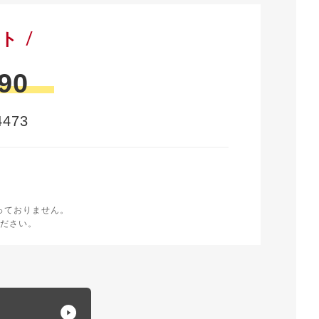
ート
90
473
時
く
っておりません。
ださい。