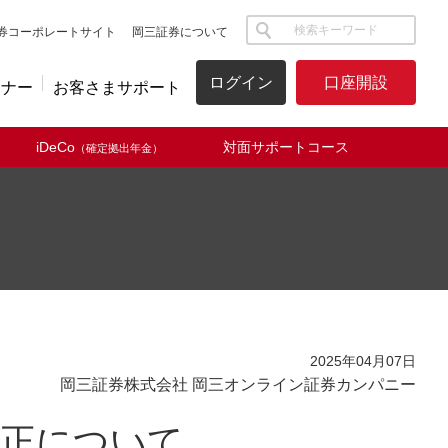
サイト内検索
券コーポレートサイト
岡三証券について
ログイン
口座開設
ミナー
お客さまサポート
iDeCo
対面サポートコース
（確定拠出年金）
2025年04月07日
岡三証券株式会社 岡三オンライン証券カンパニー
改正について