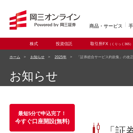
商品・サービス
株式
投資信託
取引所FX
（くりっく365）
取扱商品
ホーム
お知らせ
2025年
「証券総合サービス約款集」の改
お知らせ
最短5分で申込完了！
今すぐ口座開設(無料)
「証