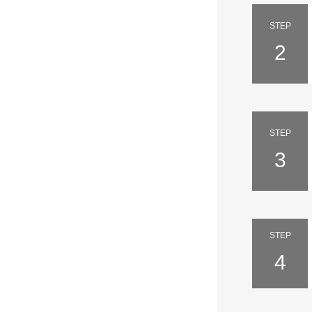
STEP
2
STEP
3
STEP
4