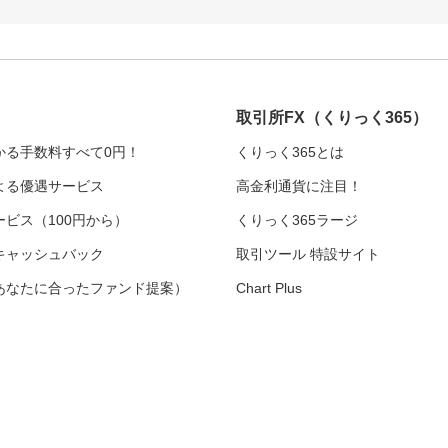
取引所FX
（くりっく365）
かる手数料すべて0円！
くりっく365とは
よる優遇サービス
高金利通貨に注目！
ビス（100円から）
くりっく365ラージ
キャッシュバック
取引ツール 特設サイト
あなたに合ったファンド提案）
Chart Plus