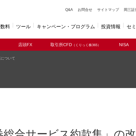
キューアンドエー
Q&A
お問合せ
サイトマップ
岡三証
手数料
ツール
キャンペーン・プログラム
投資情報
セ
店頭FX
取引所CFD
NISA
（くりっく株365）
正について
券総合サービス約款集」の