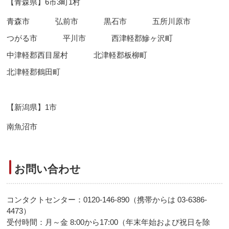
【青森県】6市3町1村
青森市
弘前市
黒石市
五所川原市
つがる市
平川市
西津軽郡鰺ヶ沢町
中津軽郡西目屋村
北津軽郡板柳町
北津軽郡鶴田町
【新潟県】1市
南魚沼市
お問い合わせ
コンタクトセンター：0120-146-890（携帯からは 03-6386-
4473）
受付時間：月～金 8:00から17:00（年末年始および祝日を除