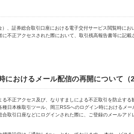
4日（金）、証券総合取引口座における電子交付サービス閲覧時に
者に不正アクセスされた際において、取引残高報告書等に記載
時におけるメール配信の再開について（20
よる不正アクセス及び、なりすましによる不正取引を防止する観点
各種日本株取引ツール、岡三RSSへのログイン時におけるメー
総合取引口座などにログインされた際に、ご登録のメールアド