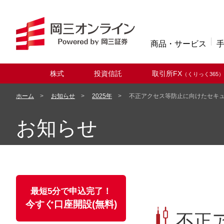
商品・サービス
株式
投資信託
取引所FX
（くりっく365）
取扱商品
ホーム
お知らせ
2025年
不正アクセス等防止に向けたセキ
お知らせ
最短5分で申込完了！
今すぐ口座開設(無料)
不正