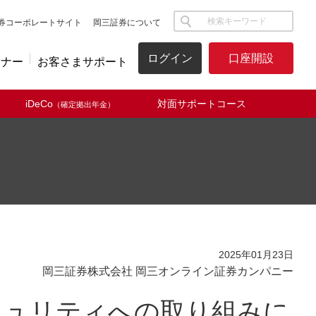
サイト内検索
券コーポレートサイト
岡三証券について
ログイン
口座開設
ミナー
お客さまサポート
iDeCo
対面サポートコース
（確定拠出年金）
2025年01月23日
岡三証券株式会社 岡三オンライン証券カンパニー
キュリティへの取り組みに