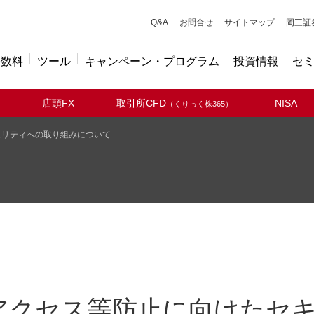
キューアンドエー
Q&A
お問合せ
サイトマップ
岡三証
手数料
ツール
キャンペーン・プログラム
投資情報
セ
店頭FX
取引所CFD
NISA
（くりっく株365）
ュリティへの取り組みについて
アクセス等防止に向けたセ