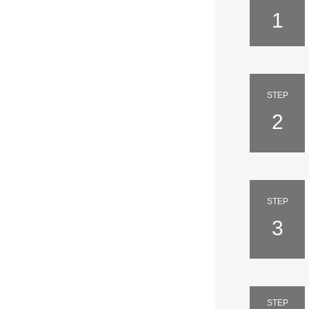
1
STEP
2
STEP
3
STEP