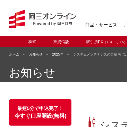
商品・サービス
株式
投資信託
取引所FX
（くりっく365）
取扱商品
ホーム
お知らせ
2025年
システムメンテナンスのご案内（1
お知らせ
最短5分で申込完了！
今すぐ口座開設(無料)
シス