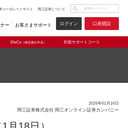
サイト内検索
券コーポレートサイト
岡三証券について
ログイン
口座開設
ミナー
お客さまサポート
iDeCo
対面サポートコース
（確定拠出年金）
2025年01月16日
岡三証券株式会社 岡三オンライン証券カンパニー
1月18日）