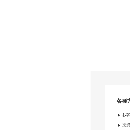
各種
お
投