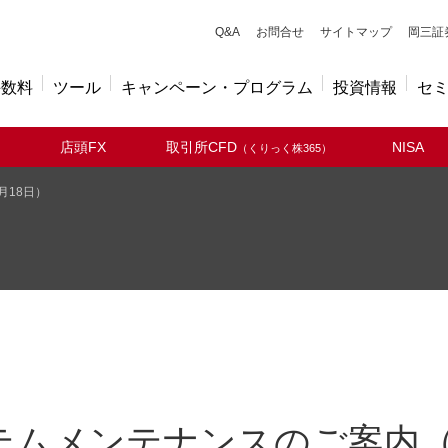
キューアンドエー
Q&A
お問合せ
サイトマップ
岡三証
手数料
ツール
キャンペーン・プログラム
投資情報
セ
店頭FX
取引所CFD
NISA
（くりっく株365）
月18日）
テムメンテナンスのご案内（