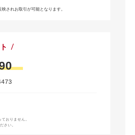
反映されお取引が可能となります。
ート
90
473
時
く
っておりません。
ださい。