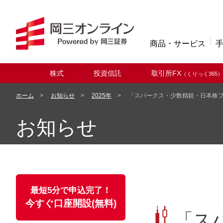
商品・サービス
株式
投資信託
取引所FX
（くりっく365）
取扱商品
ホーム
お知らせ
2025年
「スパークス・少数精鋭・日本株
お知らせ
最短5分で申込完了！
今すぐ口座開設(無料)
「ス