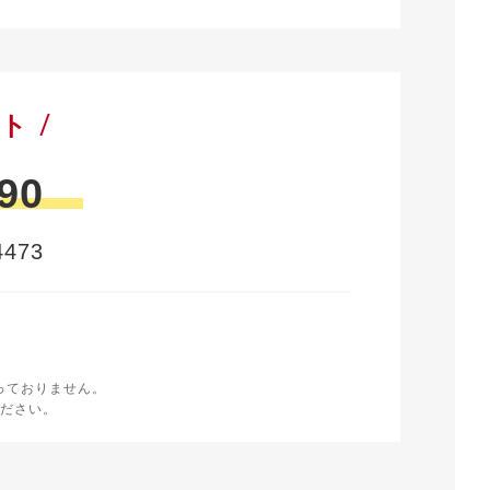
ート
90
473
時
く
っておりません。
ださい。