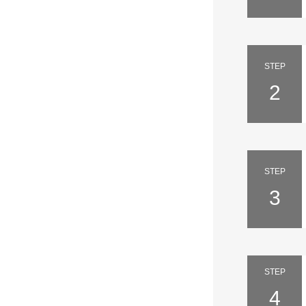
STEP
2
STEP
3
STEP
4