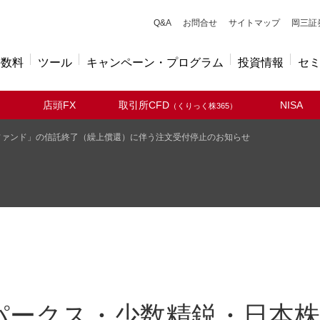
キューアンドエー
Q&A
お問合せ
サイトマップ
岡三証
手数料
ツール
キャンペーン・プログラム
投資情報
セ
店頭FX
取引所CFD
NISA
（くりっく株365）
ファンド」の信託終了（繰上償還）に伴う注文受付停止のお知らせ
パークス・少数精鋭・日本