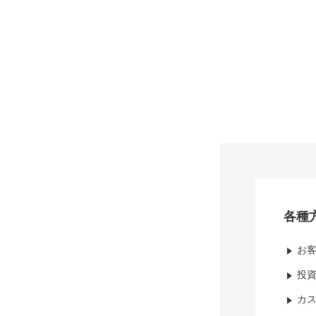
各種
お
投
カ