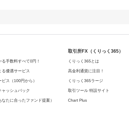
取引所FX
（くりっく365）
かる手数料すべて0円！
くりっく365とは
よる優遇サービス
高金利通貨に注目！
ビス（100円から）
くりっく365ラージ
キャッシュバック
取引ツール 特設サイト
あなたに合ったファンド提案）
Chart Plus