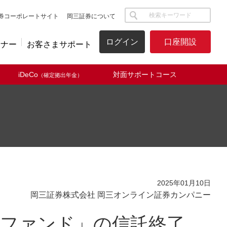
サイト内検索
券コーポレートサイト
岡三証券について
ログイン
口座開設
ミナー
お客さまサポート
iDeCo
対面サポートコース
（確定拠出年金）
2025年01月10日
岡三証券株式会社 岡三オンライン証券カンパニー
株ファンド」の信託終了