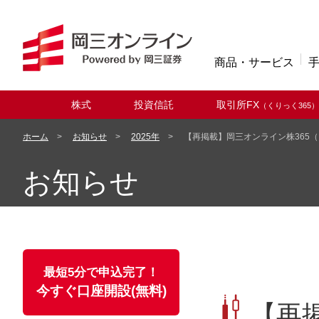
商品・サービス
株式
投資信託
取引所FX
（くりっく365）
取扱商品
ホーム
お知らせ
2025年
【再掲載】岡三オンライン株365（
お知らせ
最短5分で申込完了！
今すぐ口座開設(無料)
【再掲