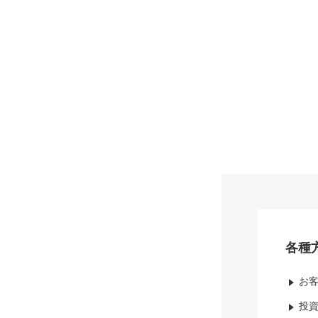
各種
お
投