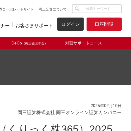
サイト内検索
券コーポレートサイト
岡三証券について
ログイン
口座開設
ミナー
お客さまサポート
iDeCo
対面サポートコース
（確定拠出年金）
2025年02月10日
岡三証券株式会社 岡三オンライン証券カンパニー
くりっく株365）2025