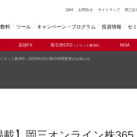
キューアンドエー
Q&A
お問合せ
サイトマップ
岡三証
手数料
ツール
キャンペーン・プログラム
投資情報
セ
店頭FX
取引所CFD
NISA
（くりっく株365）
くりっく株365）2025年2月の取引時間変更のお知らせ
載】岡三オンライン株365（