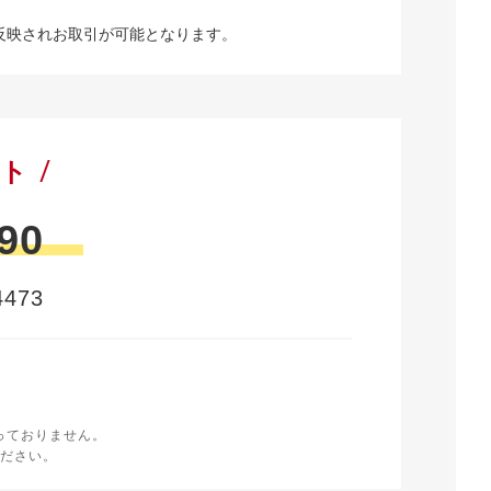
反映されお取引が可能となります。
ート
90
473
時
く
っておりません。
ださい。