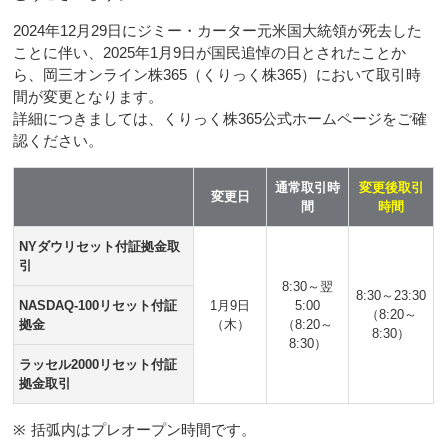
2024年12月29日にジミー・カーター元米国大統領が死去した
ことに伴い、2025年1月9日が国民追悼の日とされたことか
ら、岡三オンライン株365（くりっく株365）において取引時
間が変更となります。
詳細につきましては、くりっく株365公式ホームページをご確
認ください。
通常取引時
変更後取引
変更日
間
時間
NYダウリセット付証拠金取
引
8:30～翌
8:30～23:30
NASDAQ-100リセット付証
1月9日
5:00
（8:20～
拠金
（木）
（8:20～
8:30）
8:30）
ラッセル2000リセット付証
拠金取引
※
括弧内はプレオープン時間です。