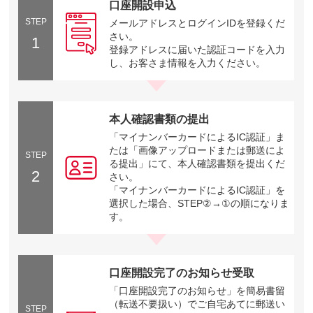
口座開設申込
STEP
メールアドレスとログインIDを登録くだ
さい。
1
登録アドレスに届いた認証コードを入力
し、お客さま情報を入力ください。
本人確認書類の提出
「マイナンバーカードによるIC認証」ま
たは「画像アップロードまたは郵送によ
STEP
る提出」にて、本人確認書類を提出くだ
2
さい。
「マイナンバーカードによるIC認証」を
選択した場合、STEP②→①の順になりま
す。
口座開設完了のお知らせ受取
「口座開設完了のお知らせ」を簡易書留
（転送不要扱い）でご自宅あてに郵送い
STEP