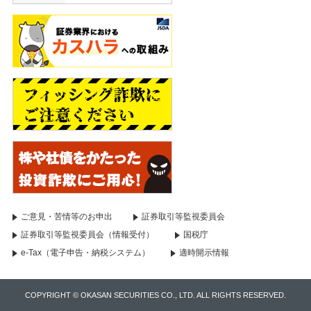
ご意見・苦情等のお申出
証券取引等監視委員会
証券取引等監視委員会（情報受付）
国税庁
e-Tax（電子申告・納税システム）
適時開示情報
COPYRIGHT © OKASAN SECURITIES CO., LTD. ALL RIGHTS RESERVED.