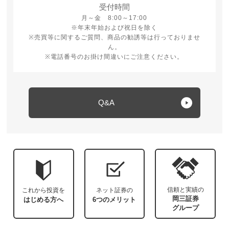
受付時間
月曜日から金曜日 8時から17時
月～金 8:00～17:00
※年末年始および祝日を除く
※売買等に関するご質問、商品の勧誘等は行っておりませ
ん。
※電話番号のお掛け間違いにご注意ください。
Q&A
信頼と実績の
これから投資を
ネット証券の
岡三証券
はじめる方へ
6つのメリット
グループ