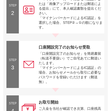
たは「画像アップロードまたは郵送によ
STEP
る提出」にて、本人確認書類を提出くだ
2
さい。
「マイナンバーカードによるIC認証」を
選択した場合、STEP②→①の順になりま
す。
口座開設完了のお知らせ受取
「口座開設完了のお知らせ」を簡易書留
（転送不要扱い）でご自宅あてに郵送い
STEP
たします。
3
「マイナンバーカードによるIC認証」の
場合、お知らせメールから取引に必要な
パスワードを登録いただけます（郵送
無）。
お取引開始
STEP
ご入金を当社が確認でき次第、口座残高
4