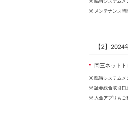
※
臨時システムメ
※
メンテナンス時
【2】2024
岡三ネットト
※
臨時システムメ
※
証券総合取引口
※
入金アプリもご