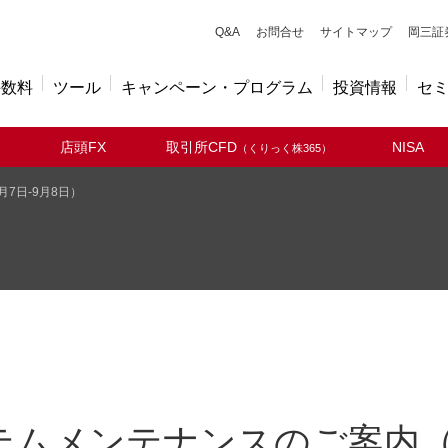
キューアンドエー
Q&A
お問合せ
サイトマップ
岡三証
手数料
ツール
キャンペーン・プログラム
投資情報
セ
店頭FX
取引所CFD
NISA
（くりっく株365）
7日-9月8日）
テムメンテナンスのご案内（9