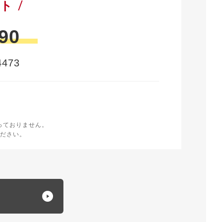
ート
90
473
時
く
っておりません。
ださい。