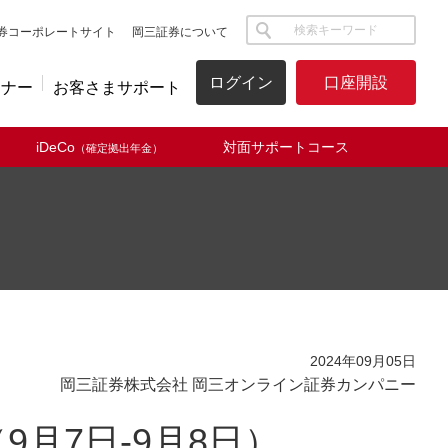
サイト内検索
券コーポレートサイト
岡三証券について
ログイン
口座開設
ミナー
お客さまサポート
iDeCo
対面サポートコース
（確定拠出年金）
2024年09月05日
岡三証券株式会社 岡三オンライン証券カンパニー
月7日-9月8日）