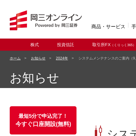
商品・サービス
株式
投資信託
取引所FX
（くりっく365）
取扱商品
ホーム
お知らせ
2024年
システムメンテナンスのご案内（9月
お知らせ
最短5分で申込完了！
今すぐ口座開設(無料)
シス