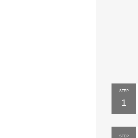
STEP
1
STEP