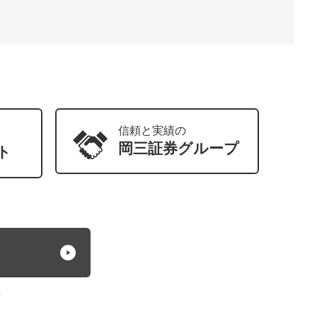
信頼と実績の
岡三証券
グループ
ト
方