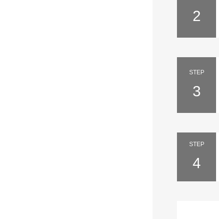
2
STEP
3
STEP
4