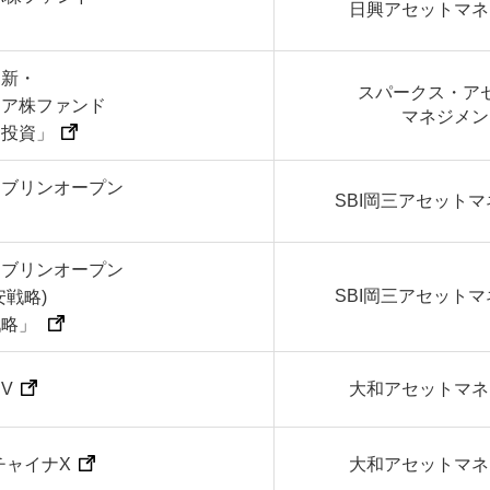
日興アセットマネ
・新・
スパークス・ア
ジア株ファンド
マネジメン
選投資」
ソブリンオープン
SBI岡三アセット
ソブリンオープン
SBI岡三アセット
安戦略)
戦略」
EV
大和アセットマネ
e チャイナX
大和アセットマネ