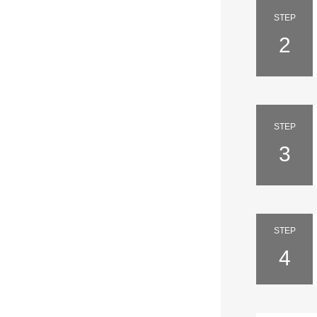
STEP
2
STEP
3
STEP
4