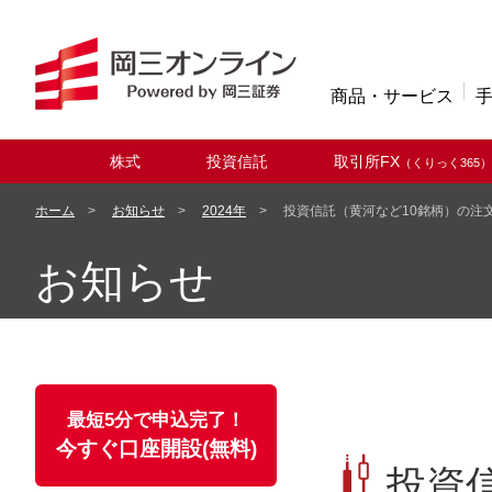
商品・サービス
株式
投資信託
取引所FX
（くりっく365）
取扱商品
ホーム
お知らせ
2024年
投資信託（黄河など10銘柄）の注
お知らせ
最短5分で申込完了！
今すぐ口座開設(無料)
投資