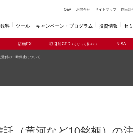
キューアンドエー
Q&A
お問合せ
サイトマップ
岡三証
手数料
ツール
キャンペーン・プログラム
投資情報
セ
店頭FX
取引所CFD
NISA
（くりっく株365）
文受付の一時停止について
信託（黄河など10銘柄）の