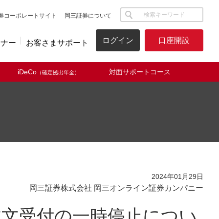
サイト内検索
券コーポレートサイト
岡三証券について
ログイン
口座開設
ミナー
お客さまサポート
iDeCo
対面サポートコース
（確定拠出年金）
2024年01月29日
岡三証券株式会社 岡三オンライン証券カンパニー
注文受付の一時停止につい