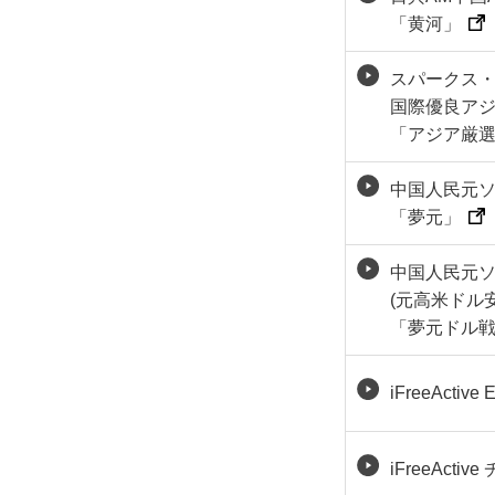
「黄河」
スパークス
国際優良ア
「アジア厳
中国人民元
「夢元」
中国人民元
(元高米ドル
「夢元ドル
iFreeActive 
iFreeActiv