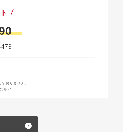
ート
90
473
時
く
っておりません。
ださい。