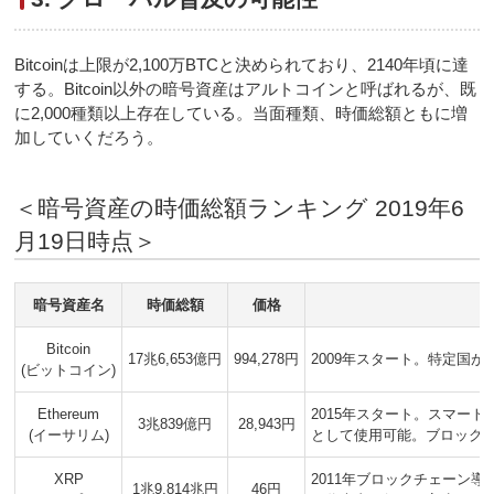
Bitcoinは上限が2,100万BTCと決められており、2140年頃に達
する。Bitcoin以外の暗号資産はアルトコインと呼ばれるが、既
に2,000種類以上存在している。当面種類、時価総額ともに増
加していくだろう。
＜暗号資産の時価総額ランキング 2019年6
月19日時点＞
暗号資産名
時価総額
価格
Bitcoin
17兆6,653億円
994,278円
2009年スタート。特定国
(ビットコイン)
Ethereum
2015年スタート。スマー
3兆839億円
28,943円
(イーサリム)
として使用可能。ブロック生
XRP
2011年ブロックチェーン
1兆9,814兆円
46円