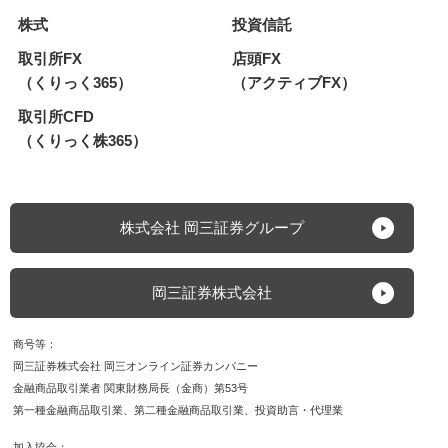
株式
投資信託
取引所FX
店頭FX
（くりっく365）
（アクティブFX）
取引所CFD
（くりっく株365）
株式会社 岡三証券グループ
岡三証券株式会社
商号等
岡三証券株式会社 岡三オンライン証券カンパニー
金融商品取引業者 関東財務局長（金商）第53号
第一種金融商品取引業
第二種金融商品取引業
投資助言・代理業
加入協会