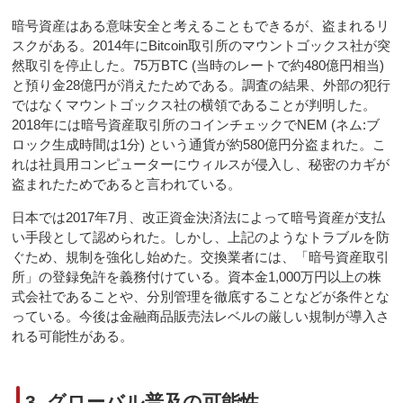
暗号資産はある意味安全と考えることもできるが、盗まれるリ
スクがある。2014年にBitcoin取引所のマウントゴックス社が突
然取引を停止した。75万BTC (当時のレートで約480億円相当)
と預り金28億円が消えたためである。調査の結果、外部の犯行
ではなくマウントゴックス社の横領であることが判明した。
2018年には暗号資産取引所のコインチェックでNEM (ネム:ブ
ロック生成時間は1分) という通貨が約580億円分盗まれた。こ
れは社員用コンピューターにウィルスが侵入し、秘密のカギが
盗まれたためであると言われている。
日本では2017年7月、改正資金決済法によって暗号資産が支払
い手段として認められた。しかし、上記のようなトラブルを防
ぐため、規制を強化し始めた。交換業者には、「暗号資産取引
所」の登録免許を義務付けている。資本金1,000万円以上の株
式会社であることや、分別管理を徹底することなどが条件とな
っている。今後は金融商品販売法レベルの厳しい規制が導入さ
れる可能性がある。
3. グローバル普及の可能性