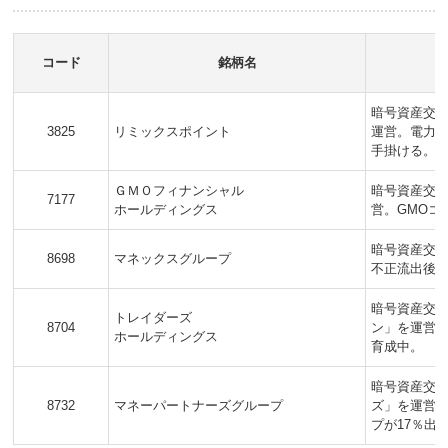
コード
銘柄名
暗号資産交
3825
リミックスポイント
運営。電力
手掛ける。
ＧＭＯフィナンシャル
暗号資産交換
7177
ホールディングス
営。GMOコ
暗号資産交
8698
マネックスグループ
不正流出後
暗号資産交
トレイダーズ
8704
ン」を運営。
ホールディングス
育成中。
暗号資産交
8732
マネーパートナーズグループ
ズ」を運営。
プが17％出