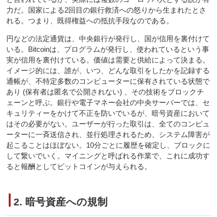
力だ。国家による2回目の銀行救済への怒りから生まれたとさ
れる。つまり、既得権益への抵抗手段なのである。
円などの法定通貨は、中央銀行が発行し、国が信用を裏付けて
いる。Bitcoinは、プログラムが発行し、使われているという事
実が信用を裏付けている。価値は需要と供給によって決まる。
イメージ的には、誰が、いつ、どんな取引をしたかを記録する
通帳が、不特定多数のコンピューターに保有されている状態で
あり (保有者は匿名で公開されない) 、その技術をブロックチ
ェーンと呼ぶ。銀行や電子マネー会社の中央サーバーでは、セ
キュリティーをかけて不正を防いでいるが、暗号資産において
はその必要がない。ユーザーが行った取引は、全てのコンピュ
ーターに一斉送信され、並行処理されるため、システム障害が
起こることはほぼない。10分ごとに履歴を確定し、ブロックに
して繋いでいく。マイニングと呼ばれる作業で、これに成功す
ると報酬としてビットコインが与えられる。
2. 暗号資産への規制