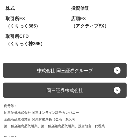
株式
投資信託
取引所FX
店頭FX
（くりっく365）
（アクティブFX）
取引所CFD
（くりっく株365）
株式会社 岡三証券グループ
岡三証券株式会社
商号等
岡三証券株式会社 岡三オンライン証券カンパニー
金融商品取引業者 関東財務局長（金商）第53号
第一種金融商品取引業
第二種金融商品取引業
投資助言・代理業