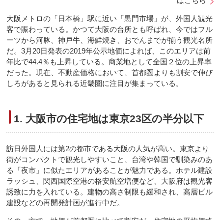
はこちら
大阪メトロの「日本橋」駅に近い「黒門市場」が、外国人観光
客で賑わっている。かつて大阪の台所とも呼ばれ、今ではフル
ーツから河豚、神戸牛、海鮮焼き、おでんまでが揃う観光名所
だ。3月20日発表の2019年公示地価によれば、このエリアは前
年比で44.4％も上昇している。商業地として全国２位の上昇率
だった。現在、不動産価格において、首都圏よりも割安で伸び
しろがあると見られる近畿圏に注目が集まっている。
1. 大阪市の住宅地は東京23区の半分以下
訪日外国人には第2の都市である大阪の人気が高い。東京より
街がコンパクトで観光しやすいこと、台湾や韓国で馴染みのあ
る「夜市」に似たエリアがあることが魅力である。ホテル建設
ラッシュ、関西国際空港の格安航空増便など、大阪府は観光客
誘致に力を入れている。建物の高さ制限も緩和され、高層ビル
建設などの再開発計画が進行中だ。