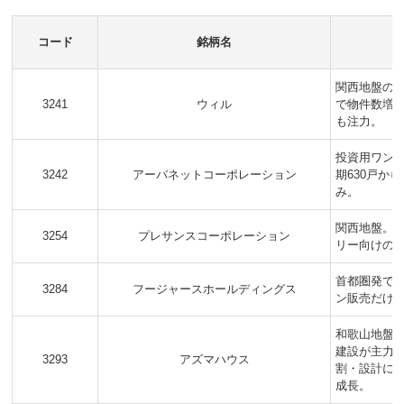
コード
銘柄名
関西地盤の
3241
ウィル
で物件数増
も注力。
投資用ワン
3242
アーバネットコーポレーション
期630戸か
み。
関西地盤。
3254
プレサンスコーポレーション
リー向けの
首都圏発で
3284
フージャースホールディングス
ン販売だけ
和歌山地盤
建設が主力
3293
アズマハウス
割・設計に
成長。