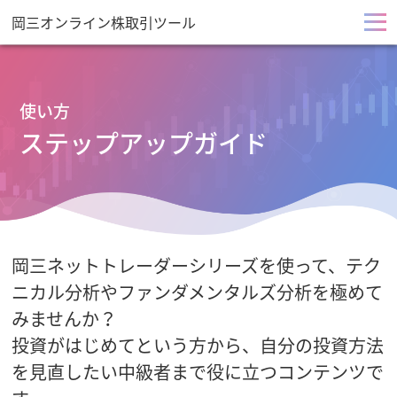
岡三オンライン株取引ツール
メ
ニ
使い方
ュ
ステップアップガイド
ー
を
開
岡三ネットトレーダーシリーズを使って、テク
ニカル分析やファンダメンタルズ分析を極めて
く
みませんか？
投資がはじめてという方から、自分の投資方法
を見直したい中級者まで役に立つコンテンツで