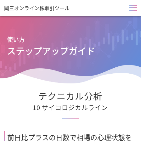
岡三オンライン株取引ツール
メ
ニ
使い方
ュ
ステップアップガイド
ー
を
開
テクニカル分析
く
10 サイコロジカルライン
前日比プラスの日数で相場の心理状態を