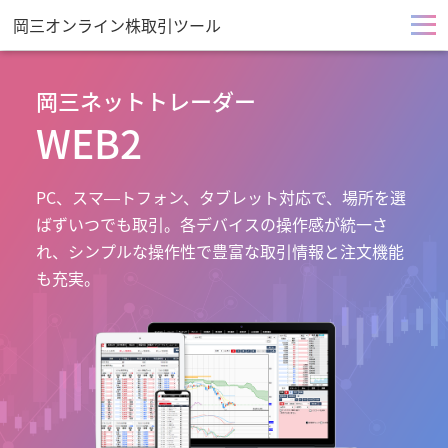
岡三オンライン株取引ツール
メ
ニ
岡三ネットトレーダー
WEB2
ュ
ー
PC、スマ―トフォン、タブレット対応で、場所を選
ばずいつでも取引。
各デバイスの操作感が統一さ
を
れ、シンプルな操作性で豊富な取引情報と注文機能
も充実。
開
く