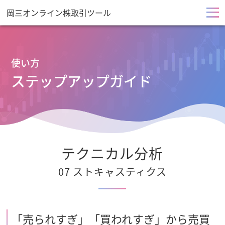
岡三オンライン株取引ツール
メ
ニ
使い方
ュ
ステップアップガイド
ー
を
開
テクニカル分析
く
07 ストキャスティクス
「売られすぎ」「買われすぎ」から売買