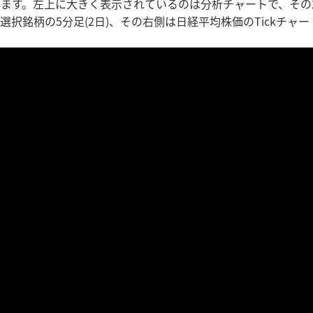
ます。左上に大きく表示されているのは分析チャートで、その左
択銘柄の5分足(2日)、その右側は日経平均株価のTickチャー