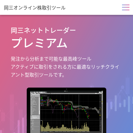
岡三オンライン株取引ツール
メ
ニ
岡三ネットトレーダー
プレミアム
ュ
ー
発注から分析まで可能な最高峰ツール
アクティブに取引をされる方に最適なリッチクライ
を
アント型取引ツールです。
開
く