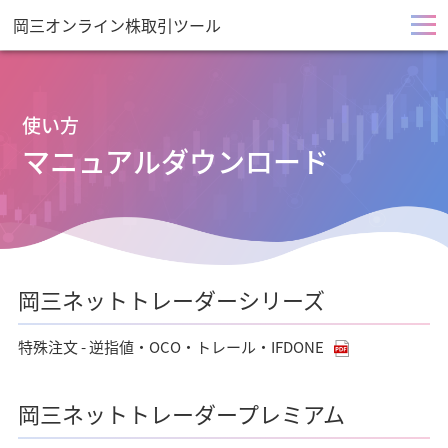
岡三オンライン株取引ツール
メ
ニ
使い方
ュ
マニュアルダウンロード
ー
を
開
岡三ネットトレーダーシリーズ
く
特殊注文 - 逆指値・OCO・トレール・IFDONE
岡三ネットトレーダープレミアム