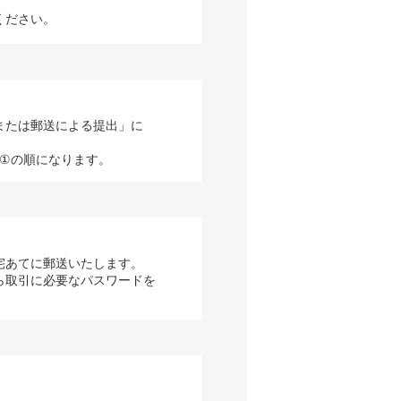
ください。
または郵送による提出」に
→①の順になります。
宅あてに郵送いたします。
ら取引に必要なパスワードを