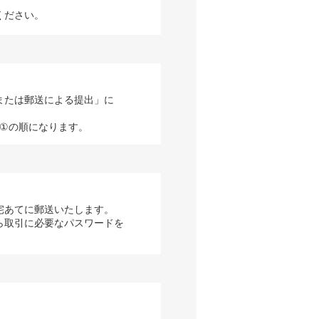
ください。
または郵送による提出」に
→①の順になります。
宅あてに郵送いたします。
ら取引に必要なパスワードを