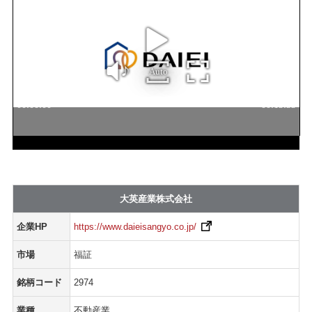
大英産業株式会社
企業HP
https://www.daieisangyo.co.jp/
市場
福証
銘柄コード
2974
業種
不動産業