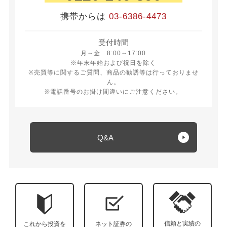
携帯からは
03-6386-4473
受付時間
月曜日から金曜日 8時から17時
月～金 8:00～17:00
※年末年始および祝日を除く
※売買等に関するご質問、商品の勧誘等は行っておりませ
ん。
※電話番号のお掛け間違いにご注意ください。
Q&A
信頼と実績の
これから投資を
ネット証券の