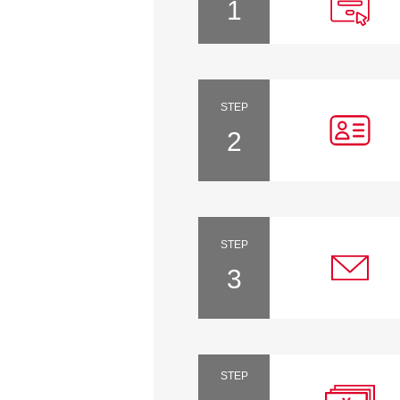
1
STEP
2
STEP
3
STEP