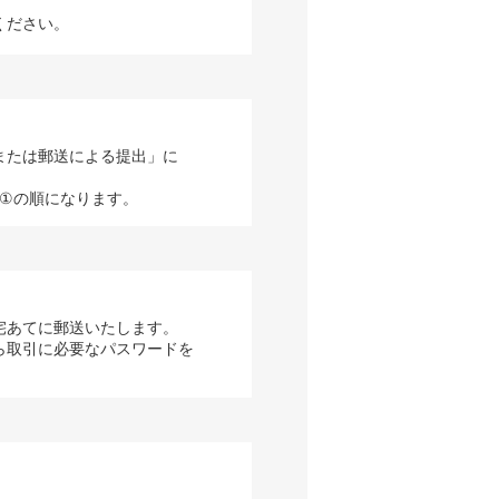
ください。
または郵送による提出」に
→①の順になります。
宅あてに郵送いたします。
ら取引に必要なパスワードを