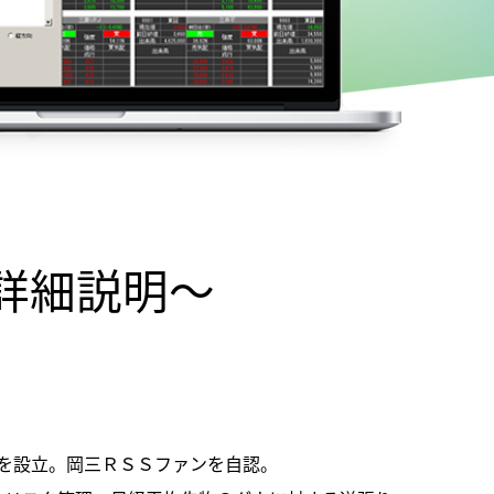
ト詳細説明～
goを設立。岡三ＲＳＳファンを自認。