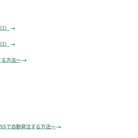
（1）
（2）
する方法～
SSで自動発注する方法～