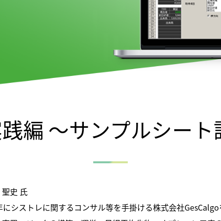
実践編 ～サンプルシー
 聖史 氏
年にシストレに関するコンサル等を手掛ける株式会社GesCal