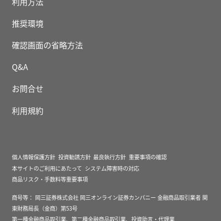
利用方法
推奨環境
確認画面の省略方法
Q&A
お問合せ
利用規約
個人情報保護方針
投資勧誘方針
最良執行方針
重要事項の確認
本サイトのご利用にあたって
システム障害時の対応
商品リスク・手数料等重要事項
商号等：
岡三証券株式会社 岡三オンライン証券カンパニー 金融商品取引業者 関
東財務局長（金商）第53号
第一種金融商品取引業、第二種金融商品取引業、投資助言・代理業