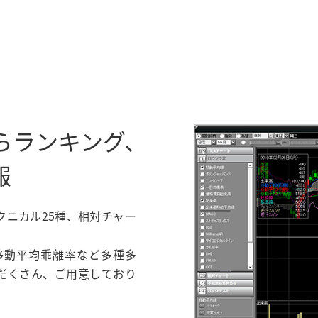
らランキング、
報
クニカル25種、相対チャー
移動平均乖離率など多種多
だくさん、ご用意しており