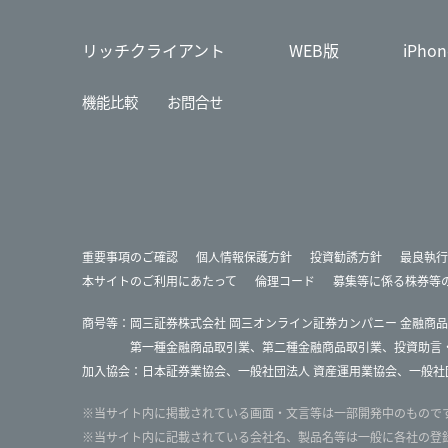
リッチクライアント
WEB版
iPho
機能比較
お問合せ
重要事項のご確認
個人情報保護方針
投資勧誘方針
最良執行
本サイトのご利用にあたって
倫理コード
募集等に係る株券等
商号等：
岡三証券株式会社 岡三オンライン証券カンパニー 金融商品
第一種金融商品取引業、第二種金融商品取引業、投資助言
加入協会：
日本証券業協会
、
一般社団法人 資産運用業協会
、
一般社
※
当サイト内に掲載されている画面・文言等は一部開発中のもので
※
当サイト内に記載されている会社名、製品名等は一般に各社の登