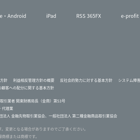
ne・Android
iPad
RSS 365FX
e-profit
方針
利益相反管理方針の概要
反社会的勢力に対する基本方針
システム障
の顧客への配分に関する基本方針
取引業者 関東財務局長（金商）第53号
・代理業
団法人 金融先物取引業協会
、
一般社団法人 第二種金融商品取引業協会
す。変更となる場合がありますのでご了承ください。
録商標または商標です。