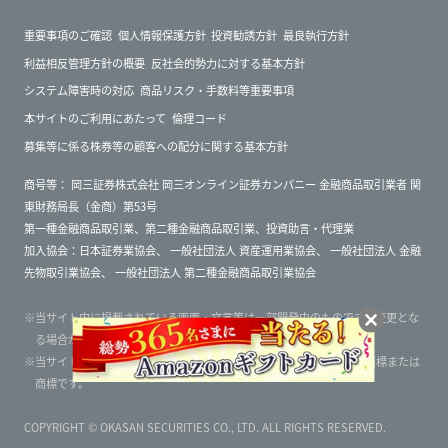
重要事項のご確認
個人情報保護方針
投資勧誘方針
最良執行方針
利益相反管理方針の概要
反社会的勢力に対する基本方針
システム障害時の対応
商品リスク・手数料等重要事項
本サイトのご利用にあたって
倫理コード
募集等に係る株券等の顧客への配分に関する基本方針
商号等：
岡三証券株式会社 岡三オンライン証券カンパニー 金融商品取引業者 関
東財務局長（金商）第53号
第一種金融商品取引業、第二種金融商品取引業、投資助言・代理業
加入協会：
日本証券業協会
、
一般社団法人 資産運用業協会
、
一般社団法人 金融
先物取引業協会
、
一般社団法人 第二種金融商品取引業協会
当サイト内に掲載されている画面・文言等は一部開発中のものです。変更とな
る場合がありますのでご了承ください。
当サイト内に記載されている会社名、製品名等は一般に各社の登録商標または
商標です。
COPYRIGHT © OKASAN SECURITIES CO., LTD. ALL RIGHTS RESERVED.