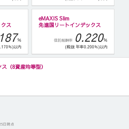
eMAXIS Slim
ックス
先進国リートインデックス
187
0.220
％
％
信託報酬率
.170％)以内
(税抜 年率0.200％)以内
 バランス（8資産均等型）
25日時点