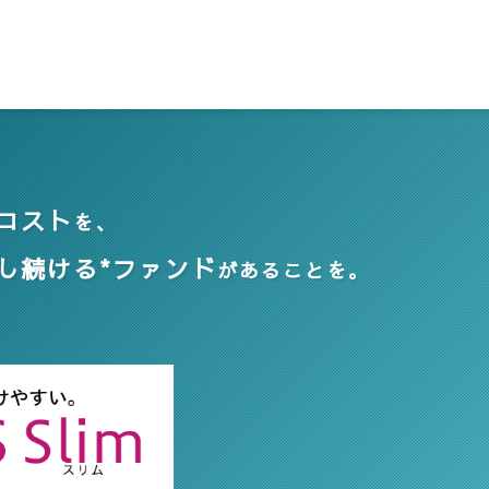
コスト
を、
し続ける*ファンド
があることを。