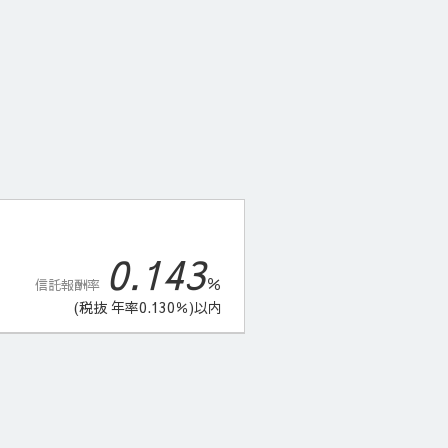
0.143
％
信託報酬率
(税抜 年率0.130％)以内