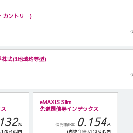
・カントリー)
全世界株式(3地域均等型)
eMAXIS Slim
クス
先進国債券インデックス
132
0.154
％
％
信託報酬率
.120％)以内
(税抜 年率0.140％)以内