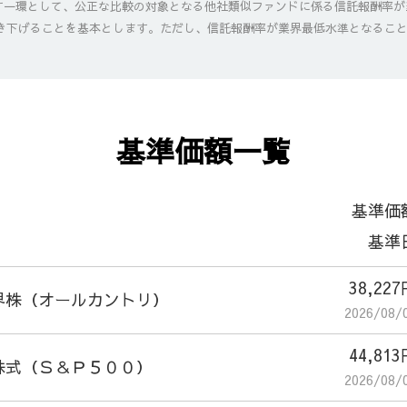
一環として、公正な比較の対象となる他社類似ファンドに係る信託報酬率が
き下げることを基本とします。ただし、信託報酬率が業界最低水準となるこ
基準価額一覧
基準価
基準
38,22
界株（オールカントリ）
2026/08/
44,81
株式（Ｓ＆Ｐ５００）
2026/08/