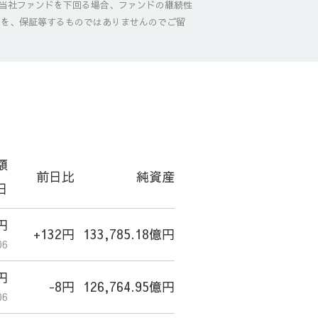
当社ファンドを下回る場合、ファンドの継続性
とを、保証等するものではありませんのでご留
額
前日比
純資産
日
7円
+132円
133,785.18億円
06
3円
-8円
126,764.95億円
06