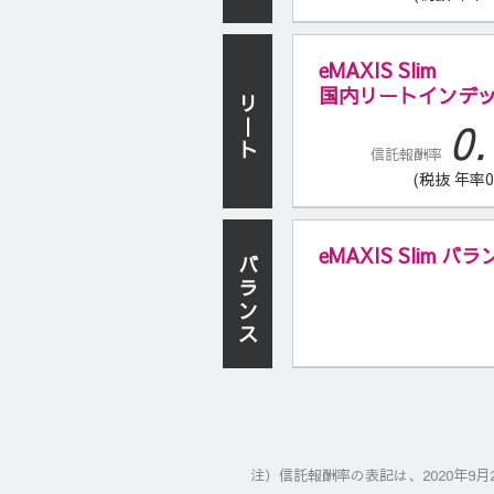
eMAXIS Slim
国内リートインデ
リ
0.
｜
ト
信託報酬率
(税抜 年率0
eMAXIS Slim
バ
ラ
ン
ス
注）信託報酬率の表記は、2020年9月