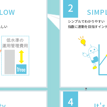
2
 LOW
SIMP
シンプルでわかりやすい
れしい
指数に連動を目指すイン
4
ty
It'