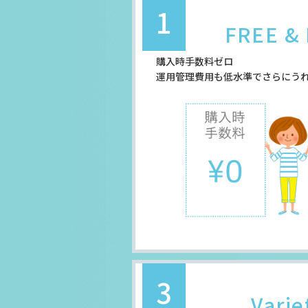
1
FREE &
購入時手数料ゼロ
運用管理費用も低水準でさらにう
3
Varie