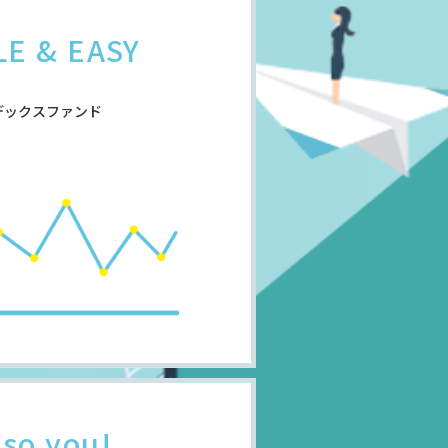
LE & EASY
デックスファンド
s so you!