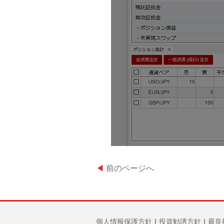
◀
前のページへ
個人情報保護方針
｜
投資勧誘方針
｜
最良