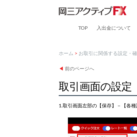
TOP
入出金について
ホーム
>
お取引に関係する設定・
◀
前のページへ
取引画面の設定
1.取引画面左部の【保存】－【各