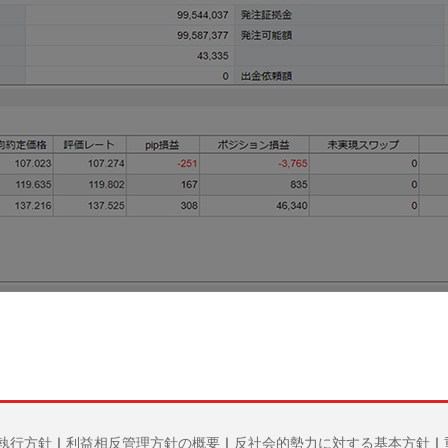
執行方針
｜
利益相反管理方針の概要
｜
反社会的勢力に対する基本方針
｜