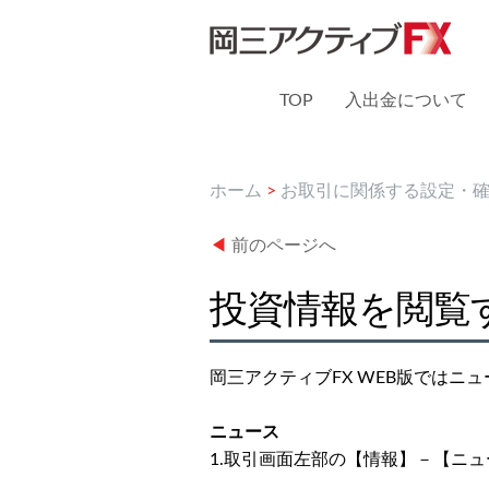
TOP
入出金について
ホーム
>
お取引に関係する設定・
◀
前のページへ
投資情報を閲覧
岡三アクティブFX WEB版ではニ
ニュース
1.取引画面左部の【情報】－【ニ