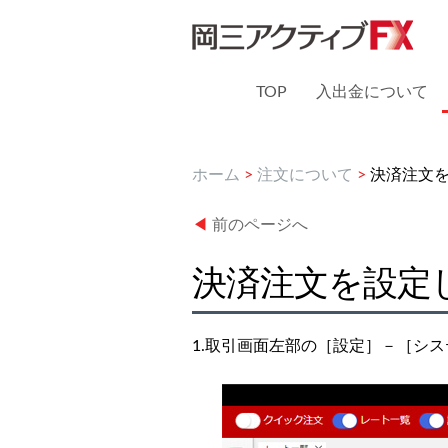
TOP
入出金について
ホーム
>
注文について
>
決済注文を
◀
前のページへ
決済注文を設定
1.取引画面左部の［設定］－［シ