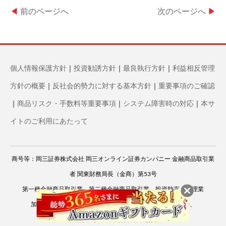
◀
前のページへ
次のページへ
▶
個人情報保護方針
｜
投資勧誘方針
｜
最良執行方針
｜
利益相反管理
方針の概要
｜
反社会的勢力に対する基本方針
｜
重要事項のご確認
｜
商品リスク・手数料等重要事項
｜
システム障害時の対応
｜
本サ
イトのご利用にあたって
商号等：岡三証券株式会社 岡三オンライン証券カンパニー 金融商品取引業
者 関東財務局長（金商）第53号
第一種金融商品取引業、第二種金融商品取引業、投資助言・代理業
加入協会：
日本証券業協会
、
一般社団法人 資産運用業協会
、
一般社団法人 金融先物取引業協会
、