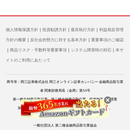
個人情報保護方針
｜
投資勧誘方針
｜
最良執行方針
｜
利益相反管理
方針の概要
｜
反社会的勢力に対する基本方針
｜
重要事項のご確認
｜
商品リスク・手数料等重要事項
｜
システム障害時の対応
｜
本サ
イトのご利用にあたって
商号等：岡三証券株式会社 岡三オンライン証券カンパニー 金融商品取引業
者 関東財務局長（金商）第53号
第一種金融商品取引業、第二種金融商品取引業、投資助言・代理業
加入協会：
日本証券業協会
、
一般社団法人 資産運用業協会
、
一般社団法人 金融先物取引業協会
、
一般社団法人 第二種金融商品取引業協会