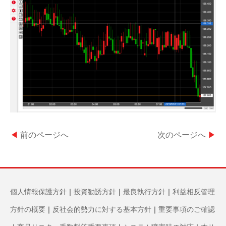
◀
前のページへ
次のページへ
▶
個人情報保護方針
｜
投資勧誘方針
｜
最良執行方針
｜
利益相反管理
方針の概要
｜
反社会的勢力に対する基本方針
｜
重要事項のご確認