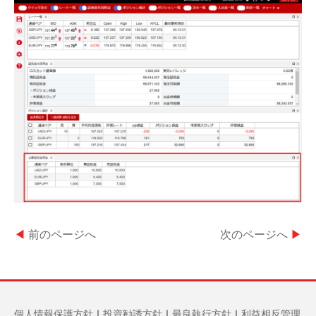
◀
前のページへ
次のページへ
▶
個人情報保護方針
｜
投資勧誘方針
｜
最良執行方針
｜
利益相反管理