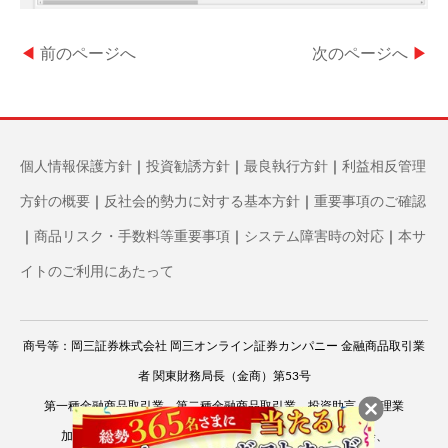
◀
前のページへ
次のページへ
▶
個人情報保護方針
｜
投資勧誘方針
｜
最良執行方針
｜
利益相反管理
方針の概要
｜
反社会的勢力に対する基本方針
｜
重要事項のご確認
｜
商品リスク・手数料等重要事項
｜
システム障害時の対応
｜
本サ
イトのご利用にあたって
商号等：岡三証券株式会社 岡三オンライン証券カンパニー 金融商品取引業
者 関東財務局長（金商）第53号
第一種金融商品取引業、第二種金融商品取引業、投資助言・代理業
加入協会：
日本証券業協会
、
一般社団法人 資産運用業協会
、